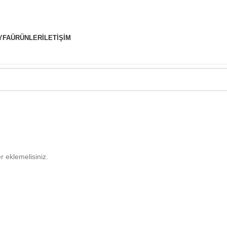
YFA
ÜRÜNLER
İLETIŞIM
r eklemelisiniz.