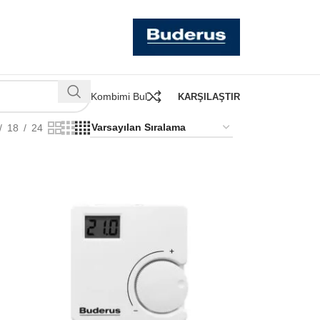
Kombimi Bul
KARŞILAŞTIR
18
24